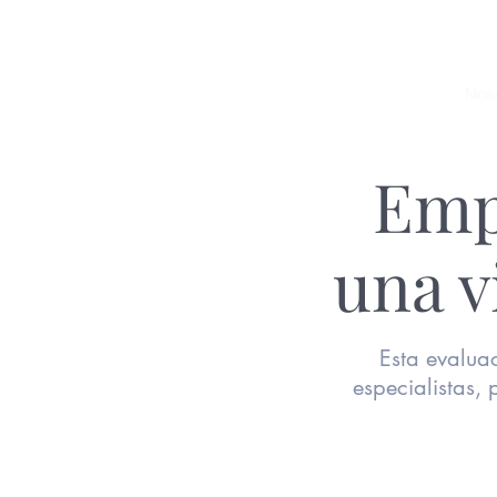
pr
merotusalud
1
Nos
Emp
Emp
una v
una v
Esta evalua
Esta evalua
especialistas,
especialistas,