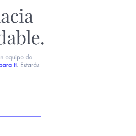
acia
dable.
un equipo de
para ti
. Estarás