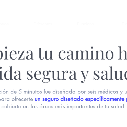
Incidentes ▾
otros
Diferentes
Funciona
Pl
ieza tu camino h
ieza tu camino h
ida segura y salu
ida segura y salu
ción de 5 minutos fue diseñada por seis médicos y 
ción de 5 minutos fue diseñada por seis médicos y 
 para ofrecerte
 para ofrecerte
un seguro diseñado específicamente 
un seguro diseñado específicamente 
cubierto en las áreas más importantes de tu salud.
cubierto en las áreas más importantes de tu salud.